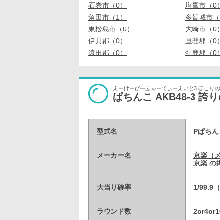
石巻市（0）
塩竃市（0
角田市（1）
多賀城市（
東松島市（0）
大崎市（0
伊具郡（0）
亘理郡（0
遠田郡（0）
牡鹿郡（0
えーけーびーふぉーてぃーえいと3 ほこりの
ぱちんこ AKB48-3 誇りの丘
型式名
Pぱちんこ
メーカー名
京楽（
京楽 の
大当り確率
1/99.
ラウンド数
2or4o