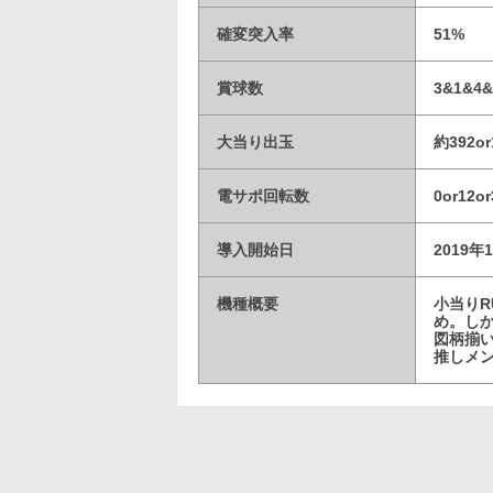
確変突入率
51%
賞球数
3&1&4&
大当り出玉
約392o
電サポ回転数
0or12
導入開始日
2019年
機種概要
小当りR
め。しか
図柄揃い
推しメ