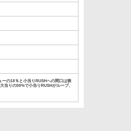
ーの18％と小当りRUSHへの間口は狭
大当りの50%で小当りRUSHがループ、