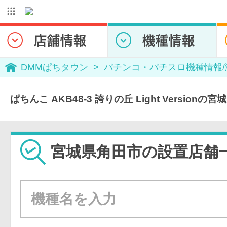
DMMぱちタウン
パチンコ・パチスロ機種情報
ぱちんこ AKB48-3 誇りの丘 Light Versio
宮城県角田市の設置店舗