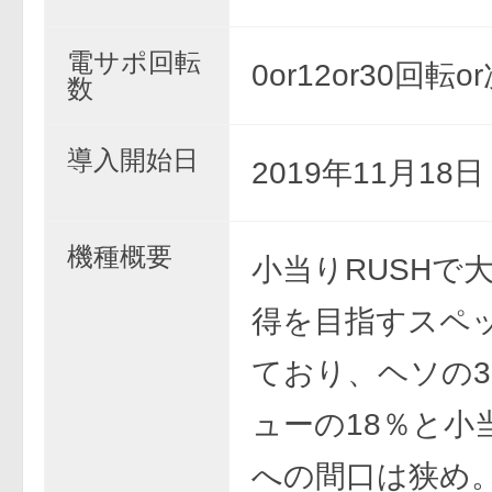
電サポ回転
0or12or30回転
数
導入開始日
2019年11月18
機種概要
小当りRUSHで
得を目指すスペ
ており、ヘソの
ューの18％と小当
への間口は狭め