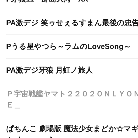
PA激デジ 笑ゥせぇるすまん最後の忠
Pうる星やつら～ラムのLoveSong～
PA激デジ牙狼 月虹ノ旅人
Ｐ宇宙戦艦ヤマト２２０２ＯＮＬＹＯ
Ｅ＿
ぱちんこ 劇場版 魔法少女まどか☆マ