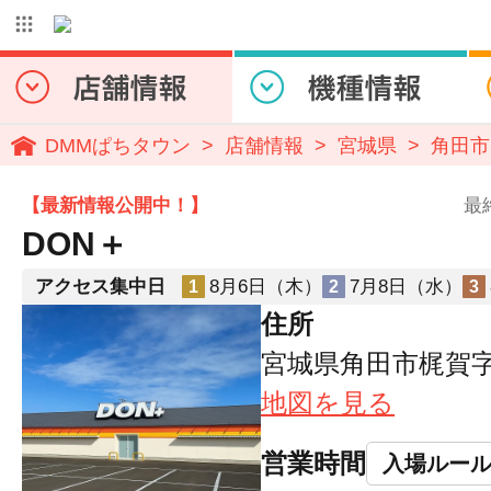
DMMぱちタウン
店舗情報
宮城県
角田市
【最新情報公開中！】
最
DON＋
アクセス集中日
8月6日（木）
7月8日（水）
1
2
3
住所
宮城県角田市梶賀字
地図を見る
営業時間
入場ルー