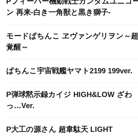
Pフィーバー機動戦士ガンダムユニコ
ン 再来-白き一角獣と黒き獅子-
モードぱちんこ ヱヴァンゲリヲン～
覚醒～
ぱちんこ宇宙戦艦ヤマト2199 199ver.
P弾球黙示録カイジ HIGH&LOW ざわ
っ…Ver.
P大工の源さん 超韋駄天 LIGHT