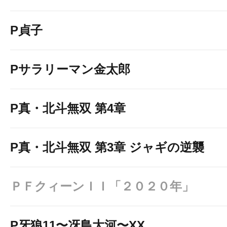
P貞子
Pサラリーマン金太郎
P真・北斗無双 第4章
P真・北斗無双 第3章 ジャギの逆襲
ＰＦクィーンＩＩ「２０２０年」
P牙狼11〜冴島大河〜XX