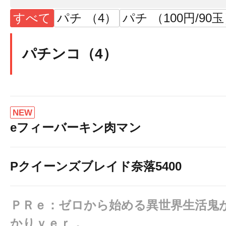
すべて
パチ （4）
パチ （100円/90
パチンコ（4）
NEW
eフィーバーキン肉マン
Pクイーンズブレイド奈落5400
ＰＲｅ：ゼロから始める異世界生活鬼
かりｖｅｒ．＿＿