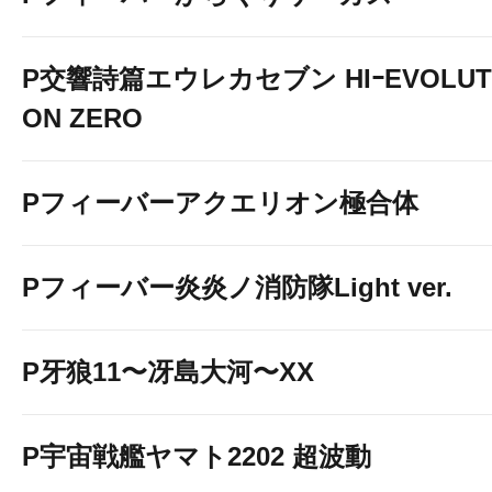
P交響詩篇エウレカセブン HIｰEVOLUT
ON ZERO
Pフィーバーアクエリオン極合体
Pフィーバー炎炎ノ消防隊Light ver.
P牙狼11〜冴島大河〜XX
P宇宙戦艦ヤマト2202 超波動