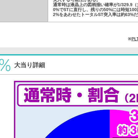
通常時は液晶上の図柄揃い確率が1/329.9（
0%でSTに直行し、残りの50%には時短10
2%をあわせたトータルST突入率は約63%
※
PL
大当り詳細