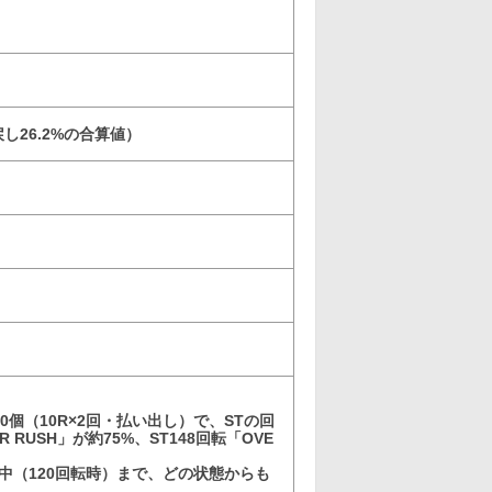
し26.2%の合算値）
）
個（10R×2回・払い出し）で、STの回
 RUSH」が約75%、ST148回転「OVE
T中（120回転時）まで、どの状態からも