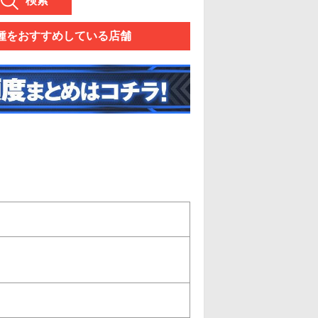
検索
種をおすすめしている店舗