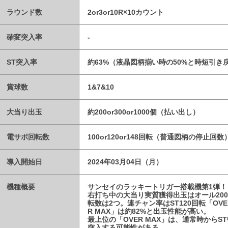
ラウンド数
2or3or10R×10カウント
確変突入率
-
ST突入率
約63%（液晶図柄揃い時の50%と時短引き戻
賞球数
1&7&10
大当り出玉
約200or300or1000個（払い出し）
電サポ回転数
100or120or148回転（普通図柄の停止回数
導入開始日
2024年03月04日（月）
機種概要
サンセイのラッキートリガー搭載機第1弾！
右打ち中の大当り実質獲得出玉はオール2000
転数は2つ。連チャン率はST120回転「OVER
R MAX」は約82%と出玉性能が高い。
最上位の「OVER MAX」は、通常時からS
突入する可能性がある。