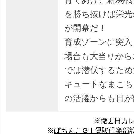
を勝ち抜けば栄光
が開幕だ！
育成ゾーンに突入
場合も大当りから1
では潜伏するため
キュートなまこち
の活躍からも目が
※
撤去日カ
※
ぱちんこGⅠ優駿倶楽部