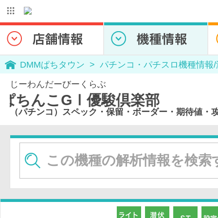
DMMぱちタウン
パチンコ・パチスロ機種情報
じーわんだーびーくらぶ
優駿倶楽部
（パチンコ）スペック・保留・ボーダー・期待値・