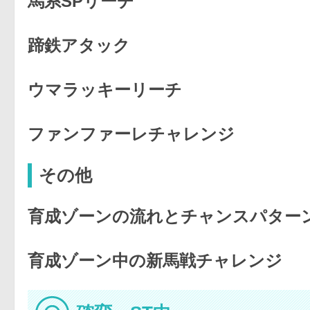
馬系SPリーチ
蹄鉄アタック
ウマラッキーリーチ
ファンファーレチャレンジ
その他
育成ゾーンの流れとチャンスパター
育成ゾーン中の新馬戦チャレンジ