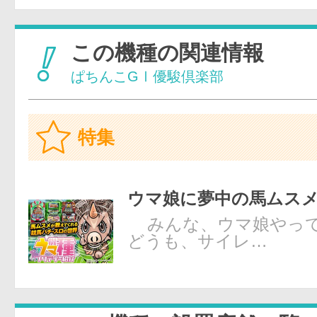
この機種の関連情報
ぱちんこGⅠ優駿倶楽部
特集
ウマ娘に夢中の馬ムス
みんな、ウマ娘やって
どうも、サイレ…