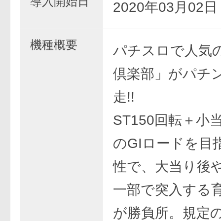
導入開始日
2020年03月02
機種概要
パチスロで人気の
倶楽部」がパチ
走!!
ST150回転＋小
のGIロードを目
性で、大当り後
一部で突入する
が勝負所。規定