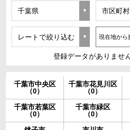
現在地から
登録データがありませ
千葉市中央区
千葉市花見川区
（0）
（0）
千葉市若葉区
千葉市緑区
（0）
（0）
銚子市
市川市