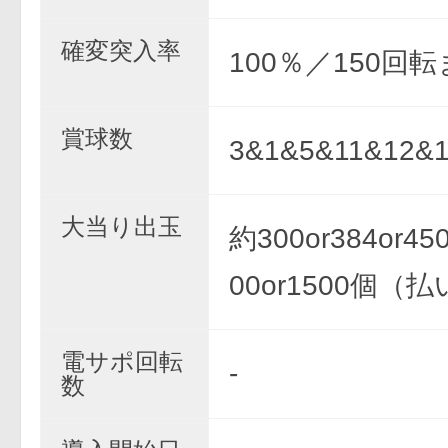
確変突入率
100％／150回
賞球数
3&1&5&11&12&
大当り出玉
約300or384or450
00or1500個（
電サポ回転
-
数