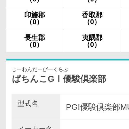
印旛郡
香取郡
（0）
（0）
長生郡
夷隅郡
（0）
（0）
じーわんだーびーくらぶ
ちんこGⅠ優駿倶楽部
型式名
PGI優駿倶楽部M
メーカー名