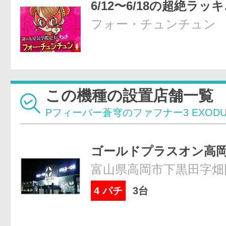
6/12〜6/18の超絶ラッ
フォー・チュンチュン
この機種の設置店舗一覧
Pフィーバー蒼穹のファフナー3 EXODUS 織姫
ゴールドプラスオン高
富山県高岡市下黒田字畑田7
4 パチ
3台