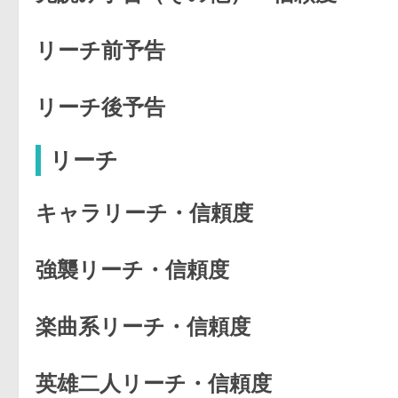
リーチ前予告
リーチ後予告
リーチ
キャラリーチ・信頼度
強襲リーチ・信頼度
楽曲系リーチ・信頼度
英雄二人リーチ・信頼度