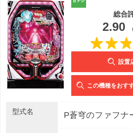
総合
2.90
設置
この機種をおす
型式名
P蒼穹のファフナー