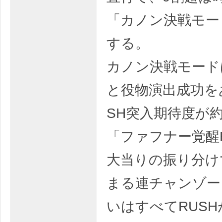
「カノン決戦モー
する。
カノン決戦モード
と役物演出成功を
SH突入期待度が約
「ファフナー覚醒
大当りの振り分け
まる連チャンゾー
いはすべてRUS