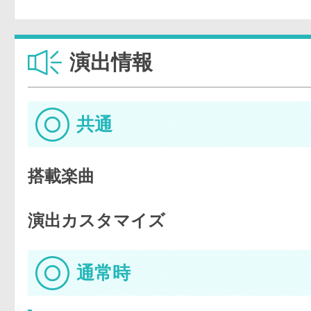
演出情報
共通
搭載楽曲
演出カスタマイズ
通常時