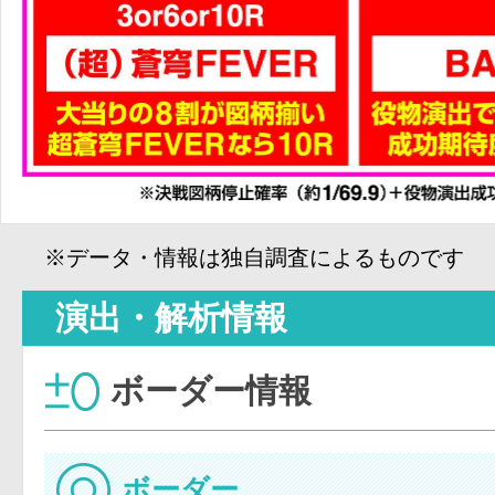
※データ・情報は独自調査によるものです
演出・解析情報
ボーダー情報
ボーダー