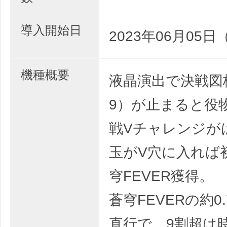
導入開始日
2023年06月05日
機種概要
液晶演出で決戦図柄
9）が止まると役
戦Vチャレンジが
玉がV穴に入れば
穹FEVER獲得。
蒼穹FEVERの約0
直行で、9割超は