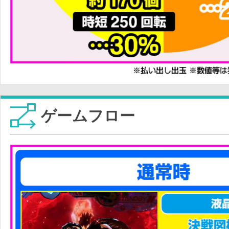
ゲームフロー