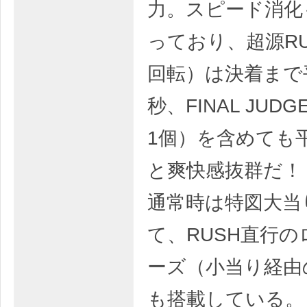
力。スピード消化
っており、超源RU
回転）は決着まで平
秒、FINAL JUD
1個）を含めても平
と爽快感抜群だ！
通常時は特図大当
て、RUSH直行
ーズ（小当り経由
も搭載している。