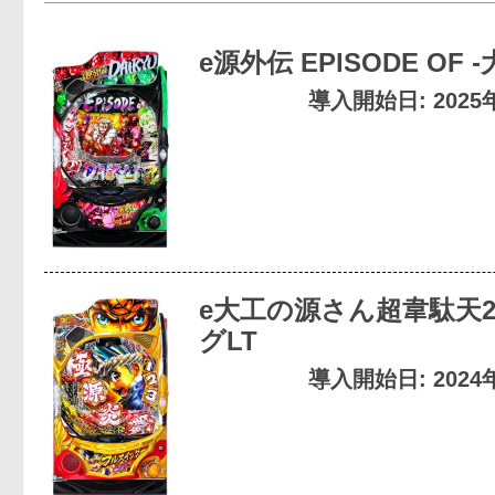
e源外伝 EPISODE OF -
導入開始日: 2025
e大工の源さん超韋駄天2
グLT
導入開始日: 2024