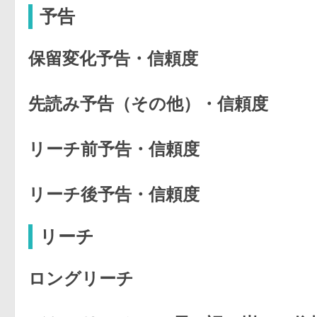
予告
保留変化予告・信頼度
先読み予告（その他）・信頼度
リーチ前予告・信頼度
リーチ後予告・信頼度
リーチ
ロングリーチ