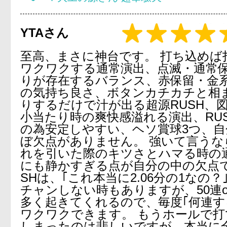
YTAさん
至高、まさに神台です。 打ち込めば
ワクワクする通常演出、点滅・通常
りが存在するバランス、赤保留・金系
の気持ち良さ、ボタンカチカチと相
りするだけで汁が出る超源RUSH、
小当たり時の爽快感溢れる演出、RUS
の為安定しやすい、ヘソ賞球3つ、
ぼ欠点がありません。 強いて言うな
れを引いた際のキツさとハマる時の
にも静かすぎる点が自分の中の欠点で
SHは、｢これ本当に2.06分の1なの
チャンしない時もありますが、50連o
多く起きてくれるので、毎度｢何連す
ワクワクできます。 もうホールで
しまったのは悲しいですが、本当に