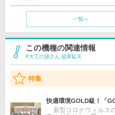
一覧へ
この機種の関連情報
P大工の源さん 超韋駄天
特集
快適環境GOLD級！「G
新型コロナウィルスの