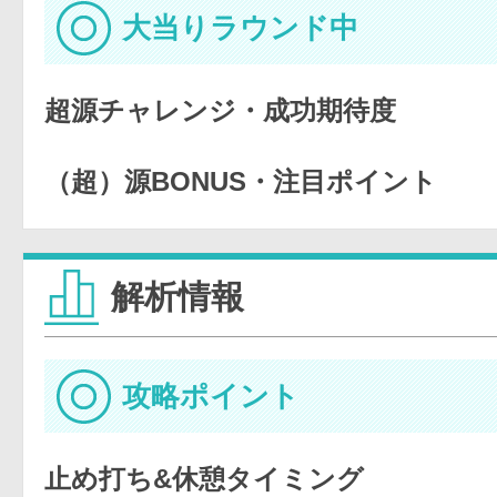
大当りラウンド中
超源チャレンジ・成功期待度
（超）源BONUS・注目ポイント
解析情報
攻略ポイント
止め打ち&休憩タイミング