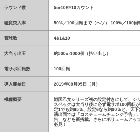
ラウンド数
5or10R×10カウント
確変突入率
50%／100回転まで（ヘソ） 100%／10
賞球数
4&1&10
大当り出玉
約500or1000個（払い出し）
電サポ回転数
100回転
導入開始日
2019年08月05日（月）
機種概要
戦国乙女シリーズ初の設定付きにして、シリ
スペックは大当り後に必ず電サポ100回転が
定1でも約85％、設定6なら約90％と、天
演出面では「コスチュームチェンジ予告」、
告」などを新搭載。さらにボリュームアッ
必見！