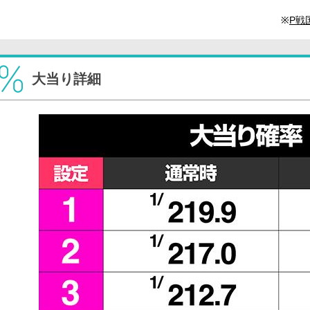
※
P戦国
大当り詳細