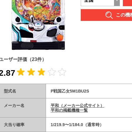
この機
ユーザー評価
（23件）
2.87
型式名
P戦国乙女5M1BU2S
メーカー名
平和（メーカー公式サイト）
平和の掲載機種一覧
大当り確率
1/219.9〜1/184.0（通常時）