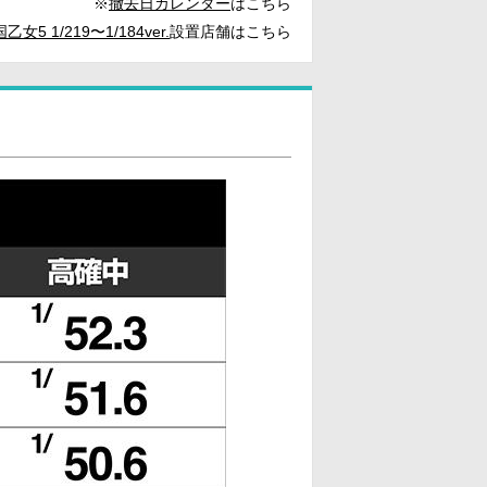
※
撤去日カレンダー
はこちら
乙女5 1/219〜1/184ver.
設置店舗はこちら