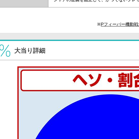
※
Pフィーバー機動戦
大当り詳細