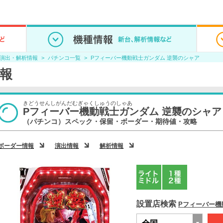
/演出・解析情報
パチンコ一覧
Pフィーバー機動戦士ガンダム 逆襲のシャア
情報
きどうせんしがんだむぎゃくしゅうのしゃあ
Pフィーバー機動戦士ガンダム 逆襲のシャア
（パチンコ）スペック・保留・ボーダー・期待値・攻略
ボーダー情報
演出情報
解析情報
設置店検索
Pフィーバー機