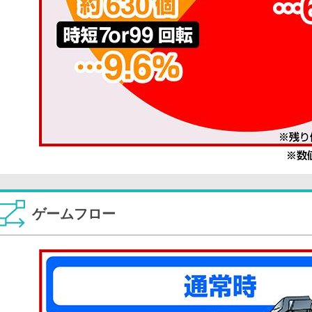
ゲームフロー