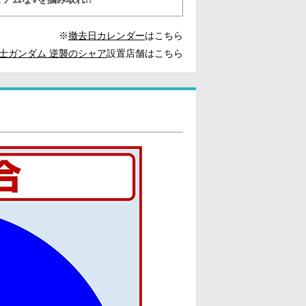
※
撤去日カレンダー
はこちら
士ガンダム 逆襲のシャア
設置店舗はこちら