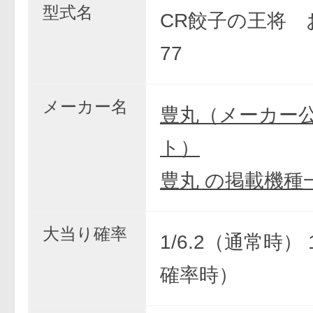
型式名
CR餃子の王将 
77
メーカー名
豊丸（メーカー
ト）
豊丸 の掲載機種
大当り確率
1/6.2（通常時） 
確率時）