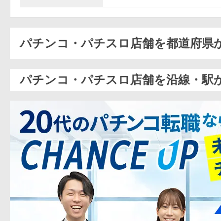
パチンコ・パチスロ店舗を都道府県
パチンコ・パチスロ店舗を沿線・駅