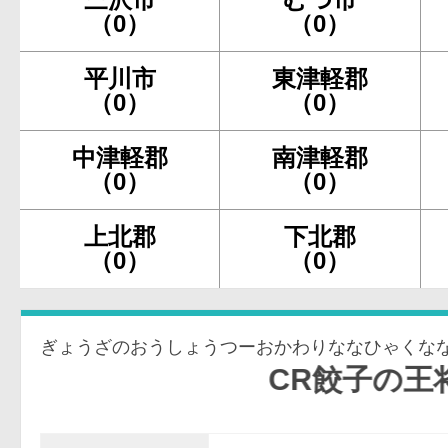
（0）
（0）
平川市
東津軽郡
（0）
（0）
中津軽郡
南津軽郡
（0）
（0）
上北郡
下北郡
（0）
（0）
ぎょうざのおうしょうつーおかわりななひゃくな
CR餃子の王将2 お