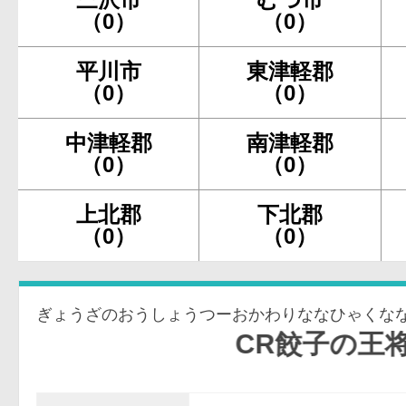
（0）
（0）
平川市
東津軽郡
（0）
（0）
中津軽郡
南津軽郡
（0）
（0）
上北郡
下北郡
（0）
（0）
ぎょうざのおうしょうつーおかわりななひゃくな
CR餃子の王将2 おか