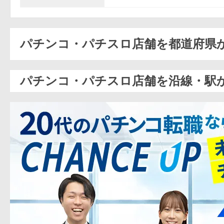
パチンコ・パチスロ店舗を都道府県
パチンコ・パチスロ店舗を沿線・駅