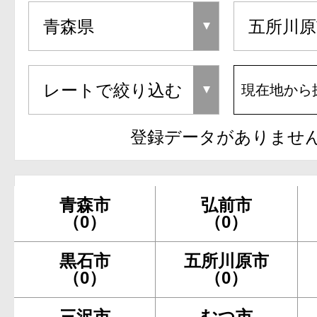
現在地から
登録データがありませ
青森市
弘前市
（0）
（0）
黒石市
五所川原市
（0）
（0）
三沢市
むつ市