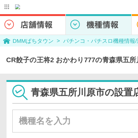
DMMぱちタウン
パチンコ・パチスロ機種情報
CR餃子の王将2 おかわり777の青森県五
青森県五所川原市の設置