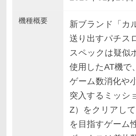
機種概要
新ブランド「カ
送り出すパチス
スペックは疑似
使用したAT機で
ゲーム数消化や
突入するミッシ
Z）をクリアし
を目指すゲーム