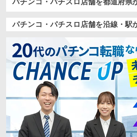
パチンコ・パチスロ店舗を都道府県
パチンコ・パチスロ店舗を沿線・駅