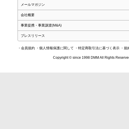
メールマガジン
会社概要
事業提携・事業譲渡(M&A)
プレスリリース
・会員規約
・個人情報保護に関して
・特定商取引法に基づく表示
・規
Copyright © since 1998 DMM All Rights Reserve