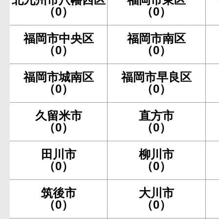
（0）
（0）
福岡市中央区
福岡市南区
（0）
（0）
福岡市城南区
福岡市早良区
（0）
（0）
久留米市
直方市
（0）
（0）
田川市
柳川市
（0）
（0）
筑後市
大川市
（0）
（0）