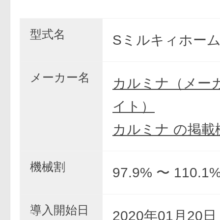
型式名
Sミルキィホーム
メーカー名
カルミナ（メー
イト）
カルミナ の掲載
機械割
97.9% 〜 110.1
導入開始日
2020年01月20