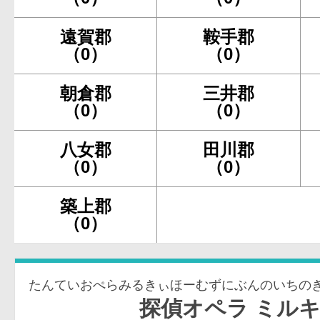
遠賀郡
鞍手郡
（0）
（0）
朝倉郡
三井郡
（0）
（0）
八女郡
田川郡
（0）
（0）
築上郡
（0）
たんていおぺらみるきぃほーむずにぶんのいちの
探偵オペラ ミルキィホーム