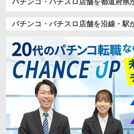
パチンコ・パチスロ店舗を都道府県
パチンコ・パチスロ店舗を沿線・駅