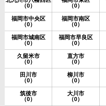
（0）
（0）
福岡市中央区
福岡市南区
（0）
（0）
福岡市城南区
福岡市早良区
（0）
（0）
久留米市
直方市
（0）
（0）
田川市
柳川市
（0）
（0）
筑後市
大川市
（0）
（0）