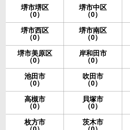
堺市堺区
堺市中区
（0）
（0）
堺市西区
堺市南区
（0）
（0）
堺市美原区
岸和田市
（0）
（0）
池田市
吹田市
（0）
（0）
高槻市
貝塚市
（0）
（0）
枚方市
茨木市
（0）
（0）