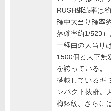
RUSH継続率は約
確中大当り確率約1
落確率約1/520
ー経由の大当りは
1500個と天下
を誇っている。
搭載しているギ
ンパクト抜群。
梅鉢紋、さらに