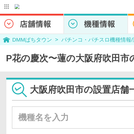
DMMぱちタウン
パチンコ・パチスロ機種情報
P花の慶次〜蓮の大阪府吹田市
大阪府吹田市の設置店舗