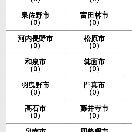
泉佐野市
富田林市
（0）
（0）
河内長野市
松原市
（0）
（0）
和泉市
箕面市
（0）
（0）
羽曳野市
門真市
（0）
（0）
高石市
藤井寺市
（0）
（0）
泉南市
四條畷市