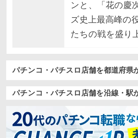
ンと、「花の慶
ズ史上最高峰の
たちの戦を盛り
パチンコ・パチスロ店舗を都道府県
パチンコ・パチスロ店舗を沿線・駅