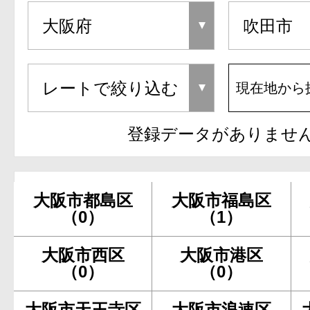
現在地から
登録データがありませ
大阪市都島区
大阪市福島区
（0）
（1）
大阪市西区
大阪市港区
（0）
（0）
大阪市天王寺区
大阪市浪速区