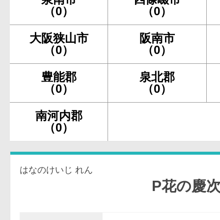
（0）
（0）
大阪狭山市
阪南市
（0）
（0）
豊能郡
泉北郡
（0）
（0）
南河内郡
（0）
はなのけいじ れん
P花の慶次〜蓮