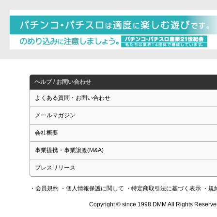
ヘルプ / お問い合わせ
よくある質問・お問い合わせ
メールマガジン
会社概要
事業提携・事業譲渡(M&A)
プレスリリース
・会員規約
・個人情報保護に関して
・特定商取引法に基づく表示
・規
Copyright © since 1998 DMM All Rights Reserve