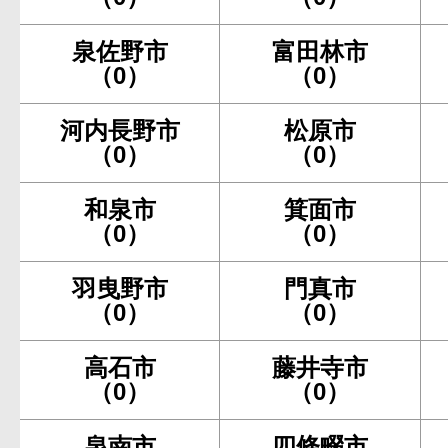
泉佐野市
富田林市
（0）
（0）
河内長野市
松原市
（0）
（0）
和泉市
箕面市
（0）
（0）
羽曳野市
門真市
（0）
（0）
高石市
藤井寺市
（0）
（0）
泉南市
四條畷市