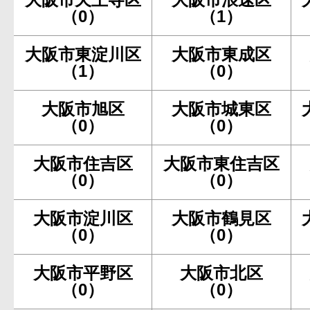
（0）
（1）
大阪市東淀川区
大阪市東成区
（1）
（0）
大阪市旭区
大阪市城東区
（0）
（0）
大阪市住吉区
大阪市東住吉区
（0）
（0）
大阪市淀川区
大阪市鶴見区
（0）
（0）
大阪市平野区
大阪市北区
（0）
（0）