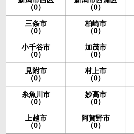
（0）
（0）
三条市
柏崎市
（0）
（0）
小千谷市
加茂市
（0）
（0）
見附市
村上市
（0）
（0）
糸魚川市
妙高市
（0）
（0）
上越市
阿賀野市
（0）
（0）