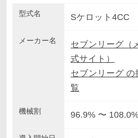
型式名
Sケロット4CC
メーカー名
セブンリーグ（
式サイト）
セブンリーグ の
覧
機械割
96.9% 〜 108.0