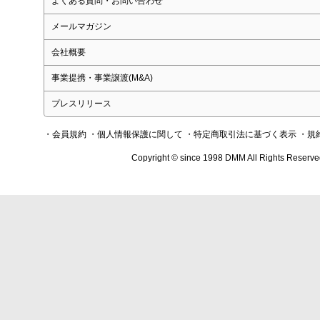
よくある質問・お問い合わせ
メールマガジン
会社概要
事業提携・事業譲渡(M&A)
プレスリリース
・会員規約
・個人情報保護に関して
・特定商取引法に基づく表示
・規
Copyright © since 1998 DMM All Rights Reserve