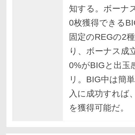
知する。ボーナス
0枚獲得できるBI
固定のREGの2
り、ボーナス成
0%がBIGと出
リ。BIG中は簡
入に成功すれば
を獲得可能だ。