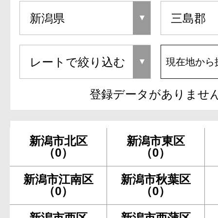
現在地から
登録データがありませ
新潟市北区
新潟市東区
（0）
（0）
新潟市江南区
新潟市秋葉区
（0）
（0）
新潟市西区
新潟市西蒲区