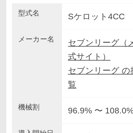
型式名
Sケロット4CC
メーカー名
セブンリーグ（
式サイト）
セブンリーグ の
覧
機械割
96.9% 〜 108.0