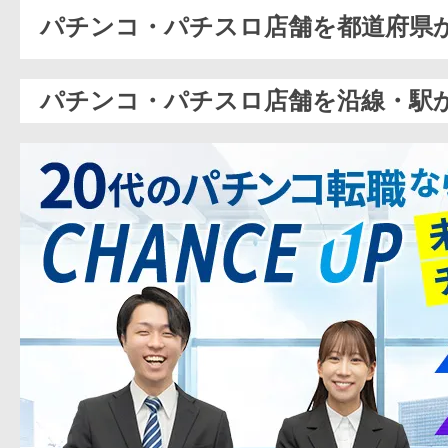
パチンコ・パチスロ店舗を都道府県
パチンコ・パチスロ店舗を沿線・駅