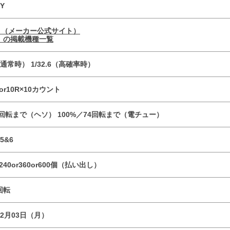
Y
ィ（メーカー公式サイト）
 の掲載機種一覧
9（通常時） 1/32.6（高確率時）
r6or10R×10カウント
4回転まで（ヘソ） 100%／74回転まで（電チュー）
5&6
r240or360or600個（払い出し）
0回転
02月03日（月）