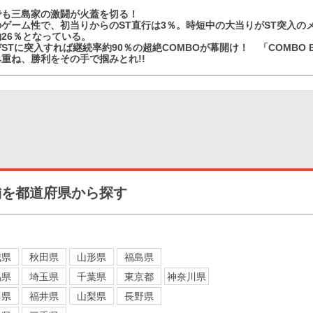
でも三島家の激闘が火蓋を切る！
ゲーム性で、初当りからのST直行は3％。時短中の大当りがST突入の
26％となっている。
STに突入すれば継続率約90％の超絶COMBOが幕開け！ 「COMBO 
重ね、勝利をその手で掴みとれ!!
舗を都道府県から探す
城県
秋田県
山形県
福島県
馬県
埼玉県
千葉県
東京都
神奈川県
川県
福井県
山梨県
長野県