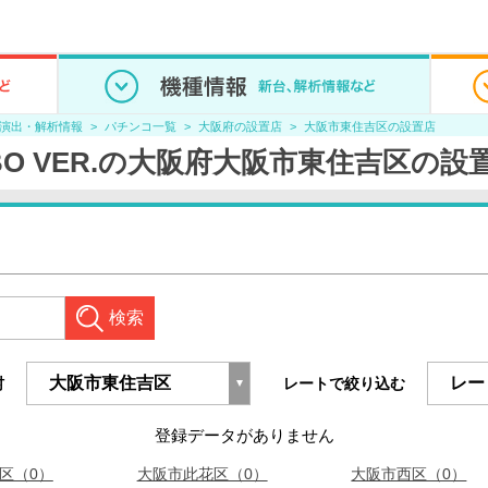
/演出・解析情報
パチンコ一覧
大阪府の設置店
大阪市東住吉区の設置店
OMBO VER.の大阪府大阪市東住吉区の設
検索
村
レートで絞り込む
登録データがありません
区（0）
大阪市此花区（0）
大阪市西区（0）