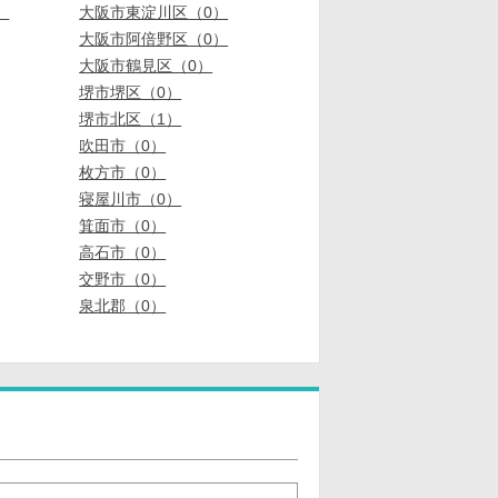
）
大阪市東淀川区（0）
大阪市阿倍野区（0）
大阪市鶴見区（0）
堺市堺区（0）
堺市北区（1）
吹田市（0）
枚方市（0）
寝屋川市（0）
箕面市（0）
高石市（0）
交野市（0）
泉北郡（0）