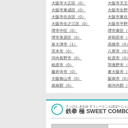
大阪市大正区（0）
大阪市天王
大阪市東成区（0）
大阪市生野
大阪市住吉区（0）
大阪市東住
大阪市住之江区（0）
大阪市平野
堺市中区（0）
堺市東区（
堺市美原区（0）
岸和田市（
泉大津市（1）
高槻市（0
茨木市（0）
八尾市（0
河内長野市（0）
松原市（0
柏原市（0）
羽曳野市（
藤井寺市（0）
東大阪市（
大阪狭山市（0）
阪南市（0
泉南郡（0）
南河内郡（
てっけん きわみ すうぃーとこんぼばーじょ
鉄拳 極 SWEET COMBO