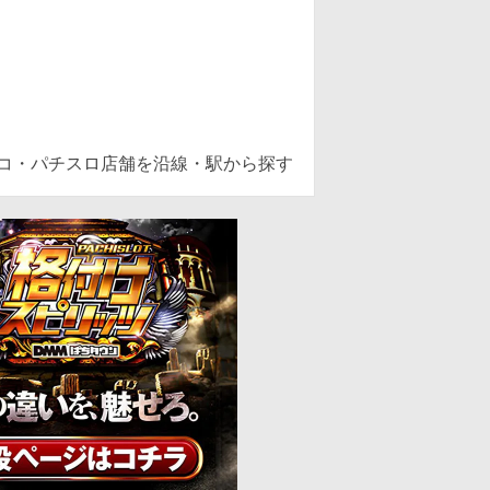
ンコ・パチスロ店舗を沿線・駅から探す