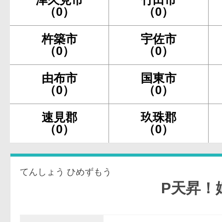
（0）
（0）
杵築市
宇佐市
（0）
（0）
由布市
国東市
（0）
（0）
速見郡
玖珠郡
（0）
（0）
てんしょう ひめずもう
P天昇！姫相