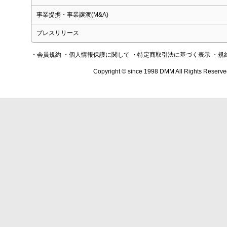
事業提携・事業譲渡(M&A)
プレスリリース
・会員規約
・個人情報保護に関して
・特定商取引法に基づく表示
・規
Copyright © since 1998 DMM All Rights Reserve