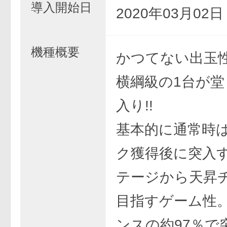
導入開始日
2020年03月02
機種概要
かつてない出玉
横綱級の1台が堂
入り!!
基本的に通常時
ク獲得後に突入
テージから天昇
目指すゲーム性
ンスの約97％で