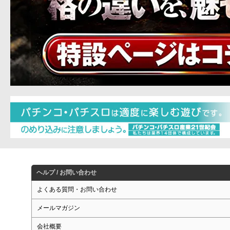
ヘルプ / お問い合わせ
よくある質問・お問い合わせ
メールマガジン
会社概要