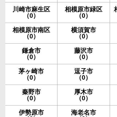
川崎市麻生区
相模原市緑区
（0）
（0）
相模原市南区
横須賀市
（0）
（0）
鎌倉市
藤沢市
（0）
（0）
茅ヶ崎市
逗子市
（0）
（0）
秦野市
厚木市
（0）
（0）
伊勢原市
海老名市