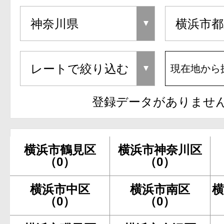
現在地から
登録データがありませ
横浜市鶴見区
横浜市神奈川区
（0）
（0）
横浜市中区
横浜市南区
横
（0）
（0）