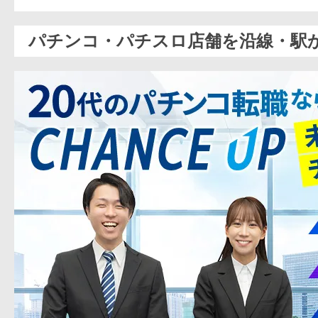
パチンコ・パチスロ店舗を沿線・駅