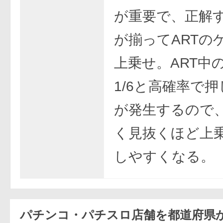
が重要で、正解
が揃ってARTの
上乗せ。ART中の
1/6と高確率で
が発生するので
く見抜くほど上
しやすくなる。
パチンコ・パチスロ店舗を都道府県