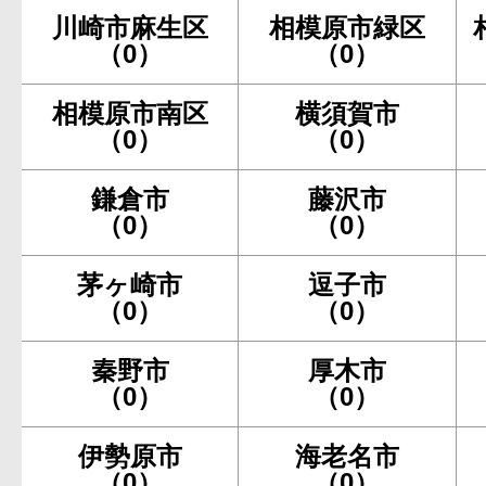
川崎市麻生区
相模原市緑区
（0）
（0）
相模原市南区
横須賀市
（0）
（0）
鎌倉市
藤沢市
（0）
（0）
茅ヶ崎市
逗子市
（0）
（0）
秦野市
厚木市
（0）
（0）
伊勢原市
海老名市
（0）
（0）