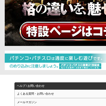
ヘルプ / お問い合わせ
よくある質問・お問い合わせ
メールマガジン