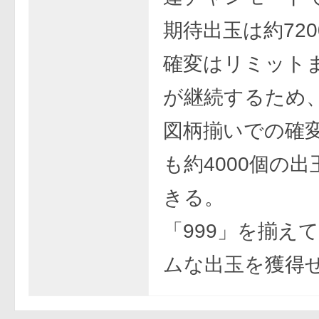
期待出玉は約7200
確変はリミット
が継続するため
図柄揃いでの確
も約4000個の
きる。
「999」を揃え
ムな出玉を獲得