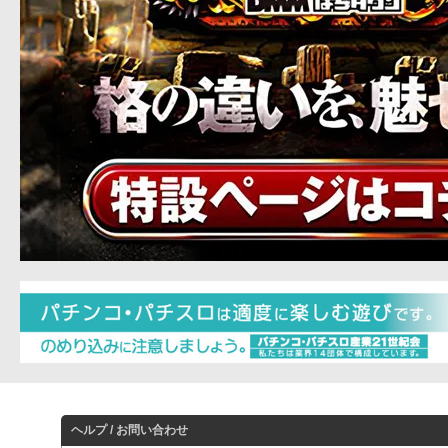
ヘルプ / お問い合わせ