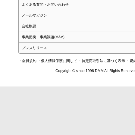
よくある質問・お問い合わせ
メールマガジン
会社概要
事業提携・事業譲渡(M&A)
プレスリリース
・会員規約
・個人情報保護に関して
・特定商取引法に基づく表示
・規
Copyright © since 1998 DMM All Rights Reserve