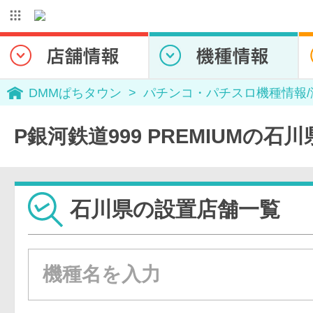
DMMぱちタウン
パチンコ・パチスロ機種情報
P銀河鉄道999 PREMIUMの石
石川県の設置店舗一覧