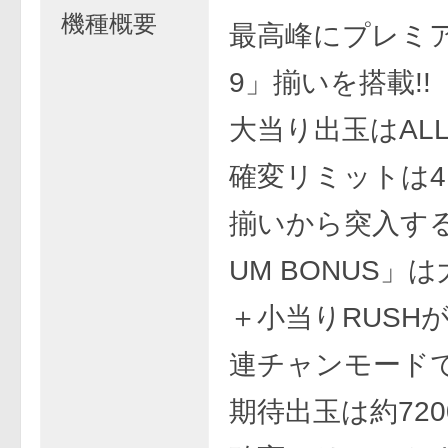
機種概要
最高峰にプレミア
9」揃いを搭載!!
大当り出玉はALL
確変リミットは4
揃いから突入する
UM BONUS」
＋小当りRUSH
連チャンモード
期待出玉は約7200