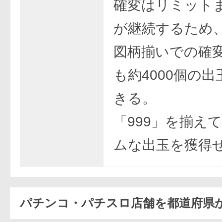
確変はリミット
が継続するため
図柄揃いでの確
も約4000個の
きる。
「999」を揃え
ムな出玉を獲得
パチンコ・パチスロ店舗を都道府県