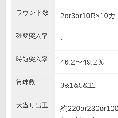
ラウンド数
2or3or10R×1
確変突入率
-
時短突入率
46.2〜49.2％
賞球数
3&1&5&11
大当り出玉
約220or230or100