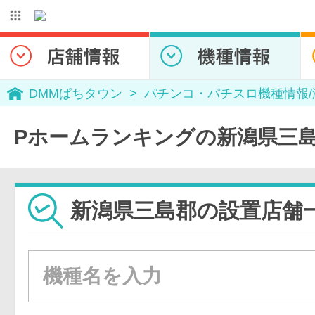
DMMぱちタウン
パチンコ・パチスロ機種情報
Pホームランキングの新潟県三
新潟県三島郡の設置店舗