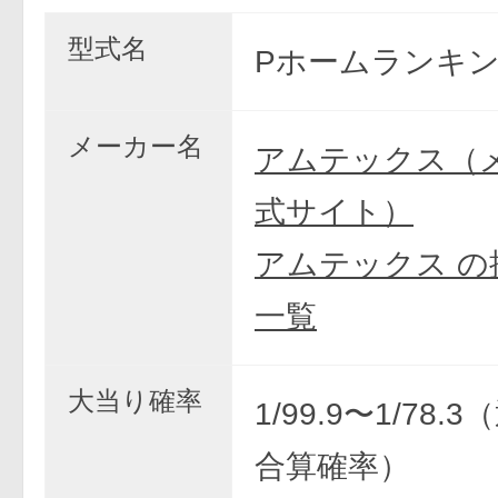
型式名
Pホームランキング
メーカー名
アムテックス（
式サイト）
アムテックス の
一覧
大当り確率
1/99.9〜1/78.
合算確率）