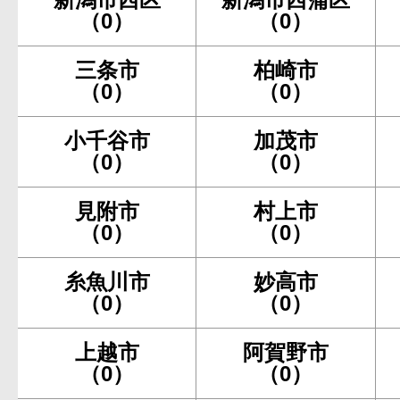
（0）
（0）
三条市
柏崎市
（0）
（0）
小千谷市
加茂市
（0）
（0）
見附市
村上市
（0）
（0）
糸魚川市
妙高市
（0）
（0）
上越市
阿賀野市
（0）
（0）