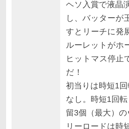
ヘソ入賞で液晶
し、バッターが
すとリーチに発
ルーレットがホー
ヒットマス停止
だ！
初当りは時短1回
なし。時短1回転
留3個（最大）
リーロードは時