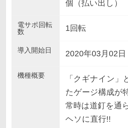
個（払い出し）
電サポ回転
1回転
数
導入開始日
2020年03月02
機種概要
「クギナイン」
たゲージ構成が
常時は道釘を通
ヘソに直行!!