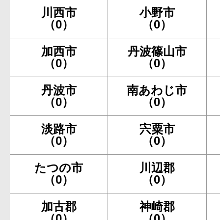
川西市
小野市
（0）
（0）
加西市
丹波篠山市
（0）
（0）
丹波市
南あわじ市
（0）
（0）
淡路市
宍粟市
（0）
（0）
たつの市
川辺郡
（0）
（0）
加古郡
神崎郡
（0）
（0）