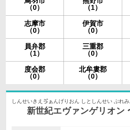
鳥羽市
熊野市
（0）
（1）
志摩市
伊賀市
（0）
（0）
員弁郡
三重郡
（1）
（0）
度会郡
北牟婁郡
（0）
（0）
しんせいきえゔぁんげりおん しとしんせい ぷれ
紀エヴァンゲリオン 〜シト、新生〜