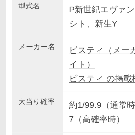
型式名
P新世紀エヴァ
シト、新生Y
メーカー名
ビスティ（メー
イト）
ビスティ の掲載
大当り確率
約1/99.9（通常時
7（高確率時）