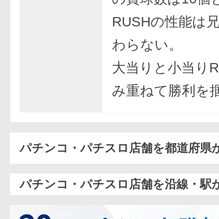
RUSHの性能は
わらない。
大当りと小当りR
み重ねて勝利を
パチンコ・パチスロ店舗を都道府県
パチンコ・パチスロ店舗を沿線・駅