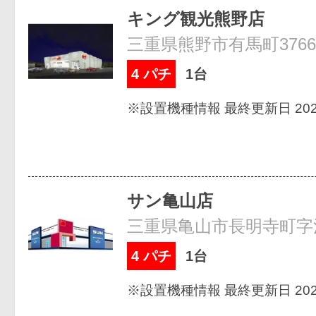
キング観光熊野店
三重県熊野市有馬町376
4 パチ
1台
※設置機種情報 最終更新日 2026
サン亀山店
三重県亀山市長明寺町字池
4 パチ
1台
※設置機種情報 最終更新日 2026