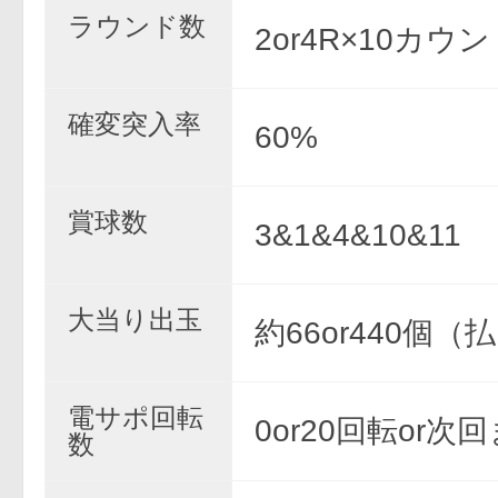
ラウンド数
2or4R×10カウ
確変突入率
60%
賞球数
3&1&4&10&11
大当り出玉
約66or440個
電サポ回転
0or20回転or次
数