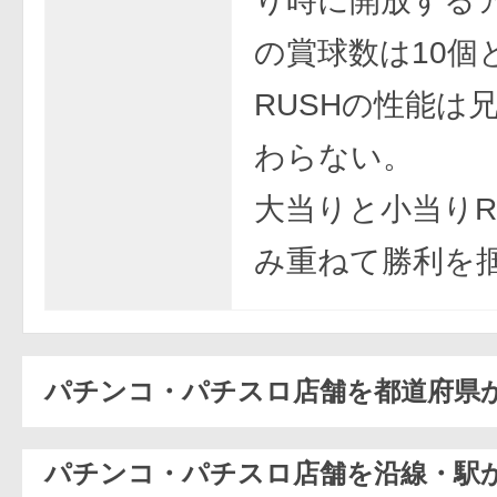
り時に開放する
の賞球数は10個
RUSHの性能は
わらない。
大当りと小当りR
み重ねて勝利を
パチンコ・パチスロ店舗を都道府県
パチンコ・パチスロ店舗を沿線・駅