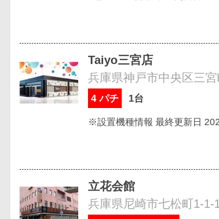
Taiyo三宮店
兵庫県神戸市中央区三宮町1
4 パチ
1台
※設置機種情報 最終更新日 2026
立花会館
兵庫県尼崎市七松町1-1-1