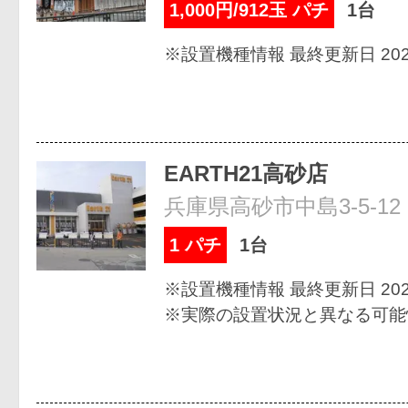
1,000円/912玉 パチ
1台
※設置機種情報 最終更新日 2026
EARTH21高砂店
兵庫県高砂市中島3-5-12
1 パチ
1台
※設置機種情報 最終更新日 2026
※実際の設置状況と異なる可能