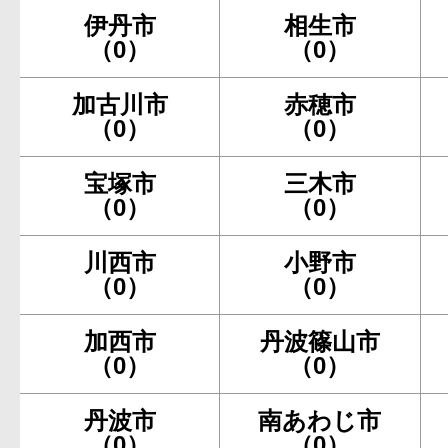
伊丹市
相生市
（0）
（0）
加古川市
赤穂市
（0）
（0）
宝塚市
三木市
（0）
（0）
川西市
小野市
（0）
（0）
加西市
丹波篠山市
（0）
（0）
丹波市
南あわじ市
（0）
（0）