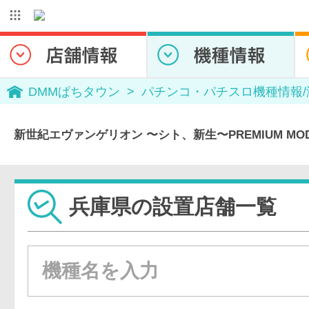
DMMぱちタウン
パチンコ・パチスロ機種情報
新世紀エヴァンゲリオン 〜シト、新生〜PREMIUM M
兵庫県の設置店舗一覧