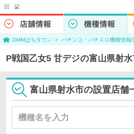
DMMぱちタウン
パチンコ・パチスロ機種情報
P戦国乙女5 甘デジの富山県射
富山県射水市の設置店舗