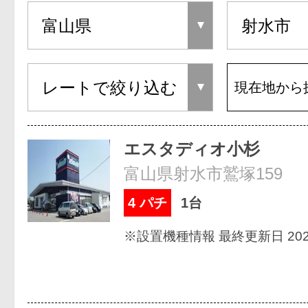
現在地から
エスタディオ小杉
富山県射水市鷲塚159
4 パチ
1台
※設置機種情報 最終更新日 2026