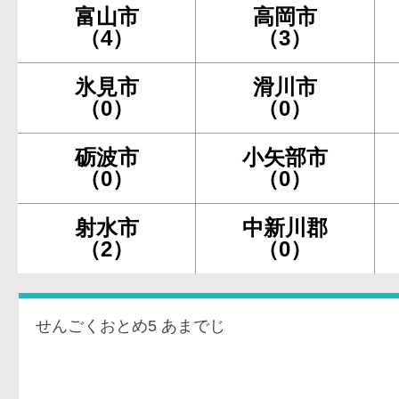
富山市
高岡市
（4）
（3）
氷見市
滑川市
（0）
（0）
砺波市
小矢部市
（0）
（0）
射水市
中新川郡
（2）
（0）
せんごくおとめ5 あまでじ