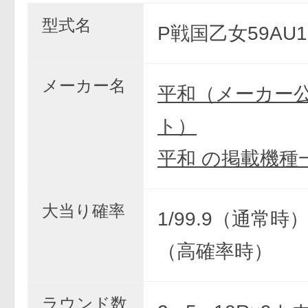
型式名
P戦国乙女59AU1
メーカー名
平和（メーカー
ト）
平和 の掲載機種
大当り確率
1/99.9（通常時） 
（高確率時）
ラウンド数