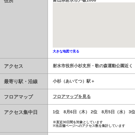
住所
富山県射水市戸破1008
大きな地図で見る
アクセス
射水市役所小杉支所・歌の森運動公園近く
最寄り駅・沿線
小杉（あいてつ）駅
フロアマップ
フロアマップを見る
アクセス集中日
1位 8月6日（木） 2位 8月5日（水） 3
※直近30日間を対象としています
※当店舗ページへのアクセス数を集計しています