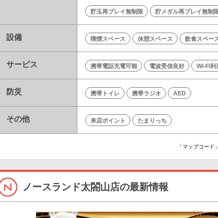
貯玉再プレイ無制限
貯メダル再プレイ無制
設備
喫煙スペース
休憩スペース
飲食スペー
サービス
携帯電話充電可能
電波受信良好
Wi-Fi
防災
携帯トイレ
携帯ラジオ
AED
その他
来店ポイント
たまりっち
「マップコード」
ノースランド太閤山店の最新情報