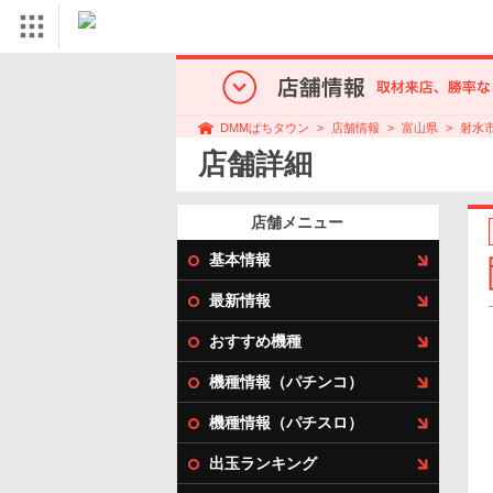
店舗情報
富山県
射水
DMMぱちタウン
店舗詳細
店舗メニュー
基本情報
最新情報
おすすめ機種
機種情報（パチンコ）
機種情報（パチスロ）
出玉ランキング