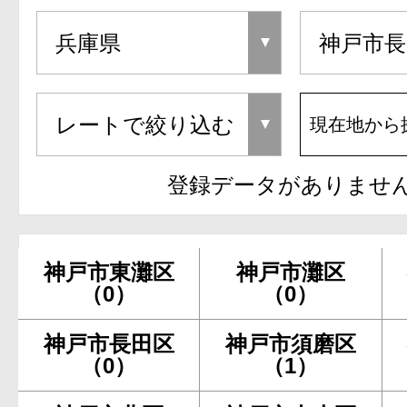
現在地から
登録データがありませ
神戸市東灘区
神戸市灘区
（0）
（0）
神戸市長田区
神戸市須磨区
（0）
（1）