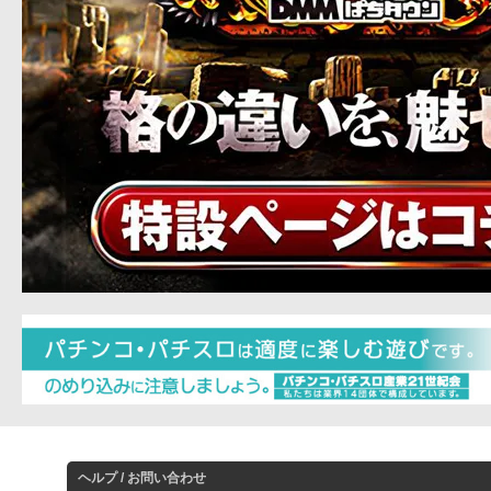
ヘルプ / お問い合わせ