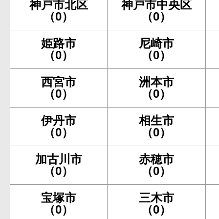
神戸市北区
神戸市中央区
（0）
（0）
姫路市
尼崎市
（0）
（0）
西宮市
洲本市
（0）
（0）
伊丹市
相生市
（0）
（0）
加古川市
赤穂市
（0）
（0）
宝塚市
三木市
（0）
（0）