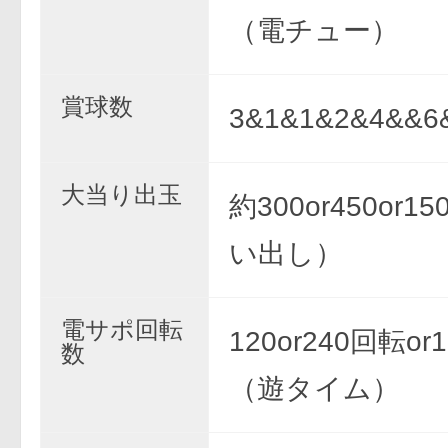
（電チュー）
賞球数
3&1&1&2&4&&6
大当り出玉
約300or450or1
い出し）
電サポ回転
120or240回転or
数
（遊タイム）