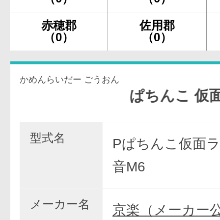
赤穂郡
佐用郡
（0）
（0）
かめんらいだー ごうおん
ぱちんこ 仮面ライダ
型式名
Pぱちんこ仮面
音M6
メーカー名
京楽（メーカー