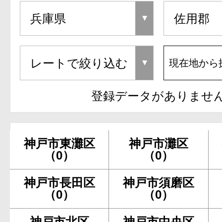
現在地から
登録データがありませ
神戸市東灘区
神戸市灘区
（0）
（0）
神戸市長田区
神戸市須磨区
（0）
（0）
神戸市北区
神戸市中央区