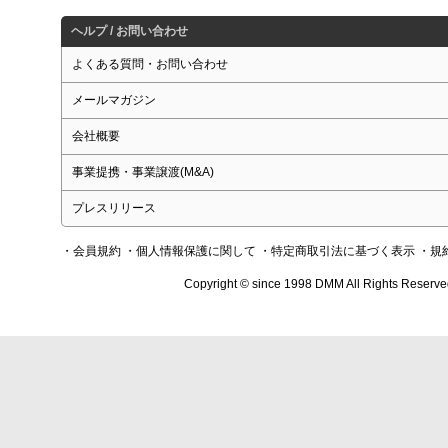
ヘルプ / お問い合わせ
よくある質問・お問い合わせ
メールマガジン
会社概要
事業提携・事業譲渡(M&A)
プレスリリース
・会員規約
・個人情報保護に関して
・特定商取引法に基づく表示
・規
Copyright © since 1998 DMM All Rights Reserve