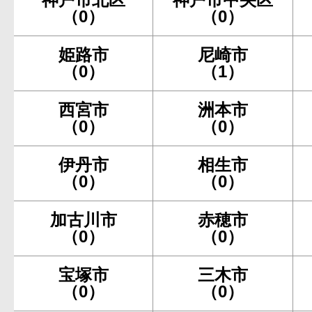
（0）
（0）
姫路市
尼崎市
（0）
（1）
西宮市
洲本市
（0）
（0）
伊丹市
相生市
（0）
（0）
加古川市
赤穂市
（0）
（0）
宝塚市
三木市
（0）
（0）