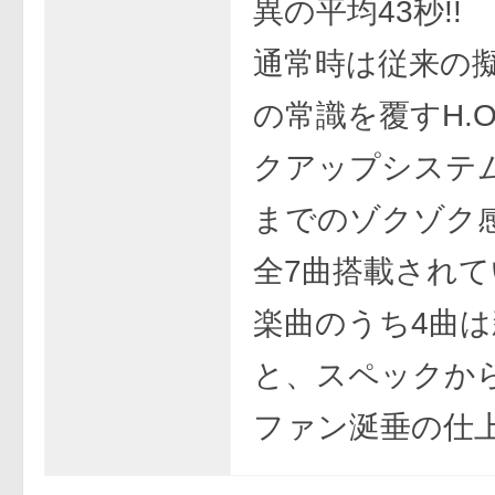
異の平均43秒!!
通常時は従来の
の常識を覆すH.O.
クアップシステ
までのゾクゾク
全7曲搭載され
楽曲のうち4曲は
と、スペックか
ファン涎垂の仕