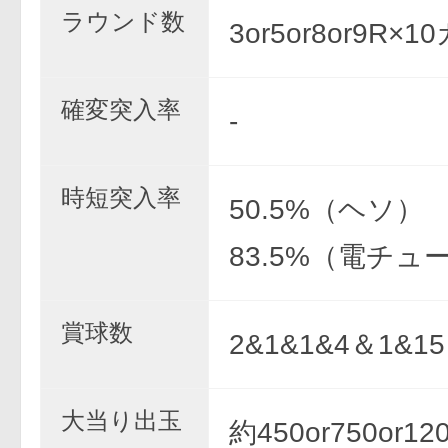
ラウンド数
3or5or8or9R×
確変突入率
-
時短突入率
50.5%（ヘソ）
83.5%（電チュ
賞球数
2&1&1&4＆1&15
大当り出玉
約450or750or120