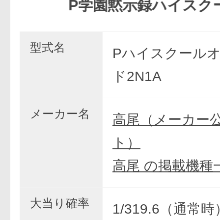
P学園黙示録ハイスクール・オブ・ザ
型式名
Pハイスクール
ド2N1A
メーカー名
高尾（メーカー
ト）
高尾 の掲載機種
大当り確率
1/319.6（通常時）