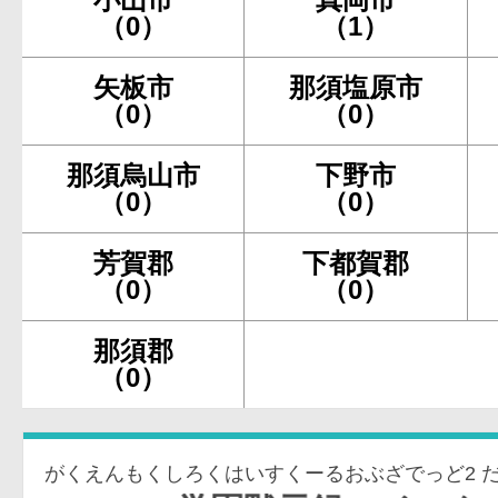
（0）
（1）
矢板市
那須塩原市
（0）
（0）
那須烏山市
下野市
（0）
（0）
芳賀郡
下都賀郡
（0）
（0）
那須郡
（0）