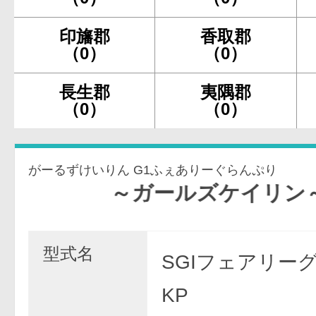
印旛郡
香取郡
（0）
（0）
長生郡
夷隅郡
（0）
（0）
がーるずけいりん G1ふぇありーぐらんぷり
～ガールズケイリン～ＧⅠフ
型式名
SGIフェアリー
KP