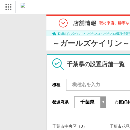
パチンコ・パチスロ機種情報
DMMぱちタウン
～ガールズケイリン～
千葉県の設置店舗一覧
機種
都道府県
市区町
千葉市中央区（0）
千葉市花見