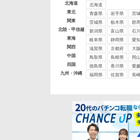
北海道
北海道
東北
青森県
岩手県
宮
関東
茨城県
栃木県
群
北陸・甲信越
新潟県
富山県
石
東海
岐阜県
静岡県
愛
関西
滋賀県
京都府
大
中国
鳥取県
島根県
岡
四国
徳島県
香川県
愛
九州・沖縄
福岡県
佐賀県
長