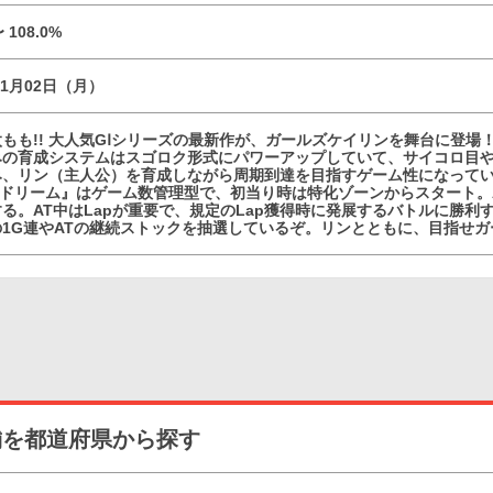
〜 108.0%
11月02日（月）
もも!! 大人気GⅠシリーズの最新作が、ガールズケイリンを舞台に登場
みの育成システムはスゴロク形式にパワーアップしていて、サイコロ目
み、リン（主人公）を育成しながら周期到達を目指すゲーム性になって
GKドリーム』はゲーム数管理型で、初当り時は特化ゾーンからスタート。
る。AT中はLapが重要で、規定のLap獲得時に発展するバトルに勝
1G連やATの継続ストックを抽選しているぞ。リンとともに、目指せガ
舗を都道府県から探す