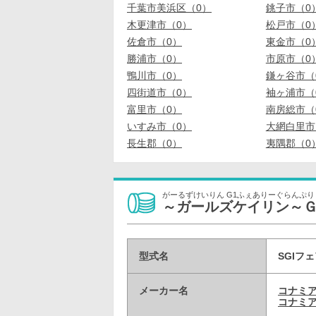
千葉市美浜区（0）
銚子市（0
木更津市（0）
松戸市（0
佐倉市（0）
東金市（0
勝浦市（0）
市原市（0
鴨川市（0）
鎌ヶ谷市（
四街道市（0）
袖ヶ浦市（
富里市（0）
南房総市（
いすみ市（0）
大網白里市
長生郡（0）
夷隅郡（0
がーるずけいりん G1ふぇありーぐらんぷり
～ガールズケイリン～
型式名
SGIフ
メーカー名
コナミ
コナミア