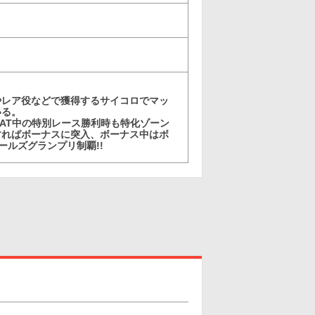
！
やレア役などで獲得するサイコロでマッ
いる。
AT中の特別レース勝利時も特化ゾーン
利すればボーナスに突入、ボーナス中はボ
ールズグランプリ制覇!!