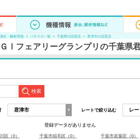
/演出・解析情報
パチスロ一覧
千葉県の設置店
君津市の設置店
ＧⅠフェアリーグランプリの千葉県
検索
村
レートで絞り込む
登録データがありません
川区（0）
千葉市稲毛区（0）
千葉市若葉区（0）