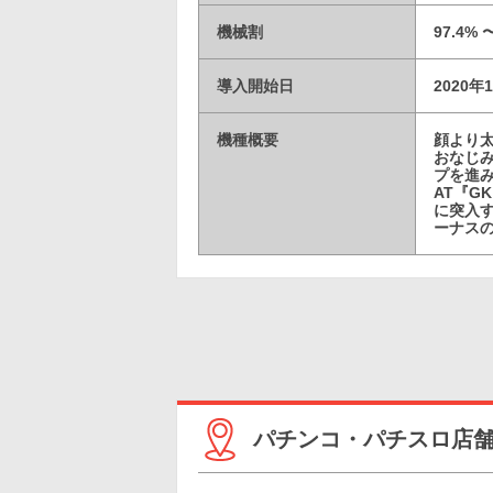
機械割
97.4% 
導入開始日
2020年
機種概要
顔より太
おなじ
プを進
AT『
に突入す
ーナスの
パチンコ・パチスロ店