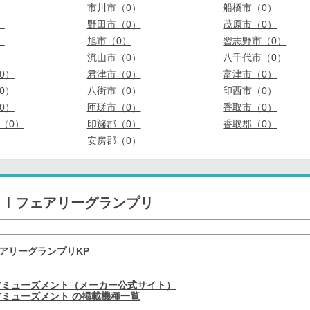
）
市川市（0）
船橋市（0）
）
野田市（0）
茂原市（0）
）
旭市（0）
習志野市（0）
）
流山市（0）
八千代市（0）
0）
君津市（0）
富津市（0）
0）
八街市（0）
印西市（0）
0）
匝瑳市（0）
香取市（0）
（0）
印旛郡（0）
香取郡（0）
）
安房郡（0）
ＧⅠフェアリーグランプリ
ェアリーグランプリKP
アミューズメント（メーカー公式サイト）
ミューズメント の掲載機種一覧