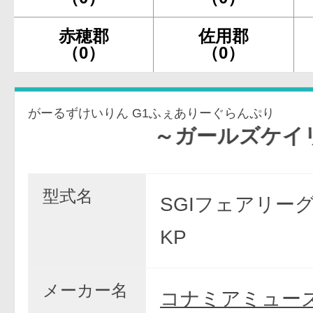
赤穂郡
佐用郡
（0）
（0）
がーるずけいりん G1ふぇありーぐらんぷり
～ガールズケイリン～Ｇ
型式名
SGIフェアリー
KP
メーカー名
コナミアミュー