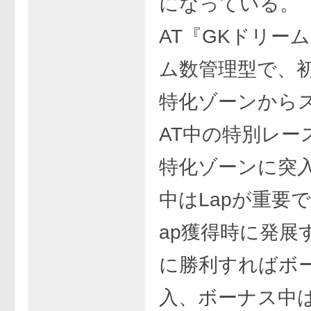
になっている。
AT『GKドリー
ム数管理型で、
特化ゾーンから
AT中の特別レー
特化ゾーンに突入
中はLapが重要
ap獲得時に発展
に勝利すればボ
入、ボーナス中