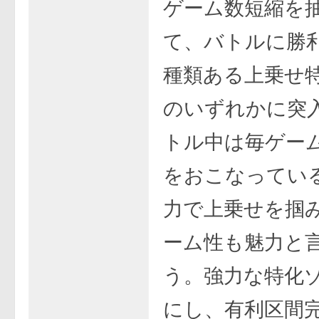
ゲーム数短縮を
て、バトルに勝
種類ある上乗せ
のいずれかに突
トル中は毎ゲー
をおこなってい
力で上乗せを掴
ーム性も魅力と
う。強力な特化
にし、有利区間