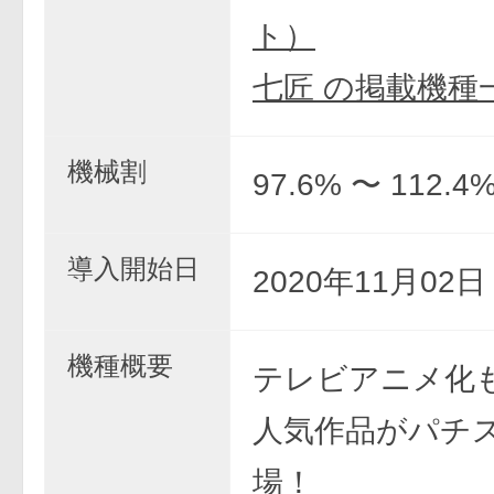
ト）
七匠 の掲載機種
機械割
97.6% 〜 112.4
導入開始日
2020年11月02
機種概要
テレビアニメ化
人気作品がパチ
場！