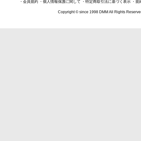
・会員規約
・個人情報保護に関して
・特定商取引法に基づく表示
・規
Copyright © since 1998 DMM All Rights Reserve