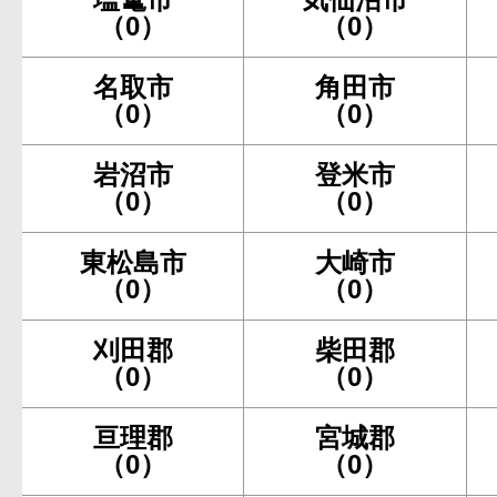
（0）
（0）
名取市
角田市
（0）
（0）
岩沼市
登米市
（0）
（0）
東松島市
大崎市
（0）
（0）
刈田郡
柴田郡
（0）
（0）
亘理郡
宮城郡
（0）
（0）