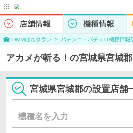
DMMぱちタウン
パチンコ・パチスロ機種情報
アカメが斬る！の宮城県宮城郡
宮城県宮城郡の設置店舗