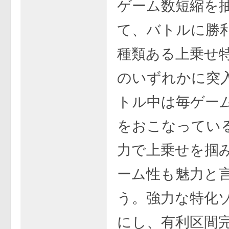
ゲーム数短縮を
て、バトルに勝
種類ある上乗せ
のいずれかに突
トル中は毎ゲー
をおこなってい
力で上乗せを掴
ーム性も魅力と
う。強力な特化
にし、有利区間