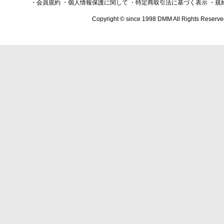
・会員規約
・個人情報保護に関して
・特定商取引法に基づく表示
・規
Copyright © since 1998 DMM All Rights Reserve