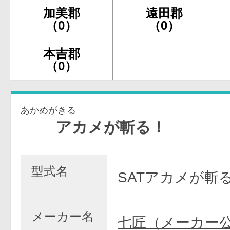
加美郡
遠田郡
（0）
（0）
本吉郡
（0）
あかめがきる
アカメが斬る！
型式名
SATアカメが斬
メーカー名
七匠（メーカー