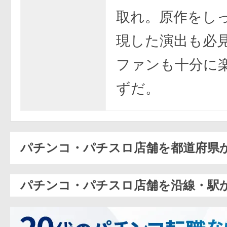
取れ。原作をし
現した演出も必
ファンも十分に
ずだ。
パチンコ・パチスロ店舗を都道府県
パチンコ・パチスロ店舗を沿線・駅