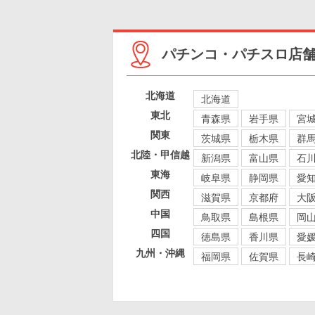
パチンコ・パチスロ店
北海道
北海道
東北
青森県
岩手県
宮
関東
茨城県
栃木県
群
北陸・甲信越
新潟県
富山県
石
東海
岐阜県
静岡県
愛
関西
滋賀県
京都府
大
中国
鳥取県
島根県
岡
四国
徳島県
香川県
愛
九州・沖縄
福岡県
佐賀県
長