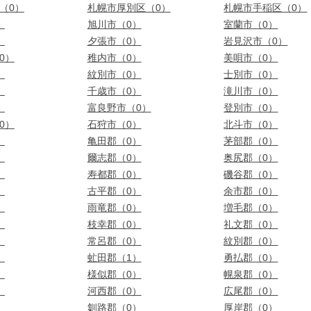
（0）
札幌市厚別区（0）
札幌市手稲区（0）
）
旭川市（0）
室蘭市（0）
）
夕張市（0）
岩見沢市（0）
0）
稚内市（0）
美唄市（0）
）
紋別市（0）
士別市（0）
）
千歳市（0）
滝川市（0）
）
富良野市（0）
登別市（0）
0）
石狩市（0）
北斗市（0）
）
亀田郡（0）
茅部郡（0）
）
爾志郡（0）
奥尻郡（0）
）
寿都郡（0）
磯谷郡（0）
）
古平郡（0）
余市郡（0）
）
雨竜郡（0）
増毛郡（0）
）
枝幸郡（0）
礼文郡（0）
）
常呂郡（0）
紋別郡（0）
）
虻田郡（1）
勇払郡（0）
）
様似郡（0）
幌泉郡（0）
）
河西郡（0）
広尾郡（0）
）
釧路郡（0）
厚岸郡（0）