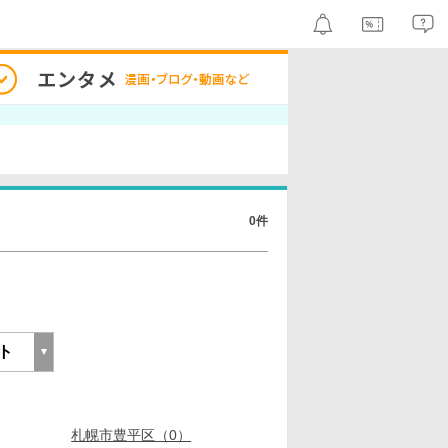
0件
札幌市豊平区（0）