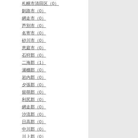
札幌市清田区（0）
釧路市（0）
網走市（0）
芦別市（0）
名寄市（0）
砂川市（0）
恵庭市（0）
石狩郡（0）
二海郡（1）
瀬棚郡（0）
岩内郡（0）
夕張郡（0）
留萌郡（0）
利尻郡（0）
網走郡（0）
沙流郡（0）
日高郡（0）
中川郡（0）
川上郡（0）