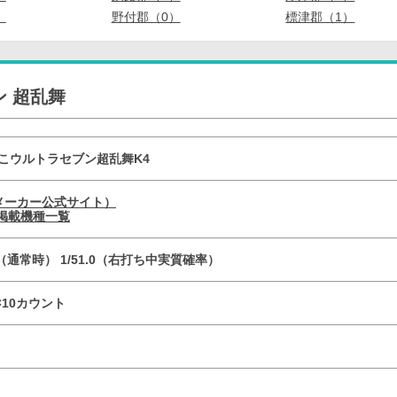
）
野付郡（0）
標津郡（1）
ン 超乱舞
こウルトラセブン超乱舞K4
（メーカー公式サイト）
 の掲載機種一覧
.9（通常時） 1/51.0（右打ち中実質確率）
R×10カウント