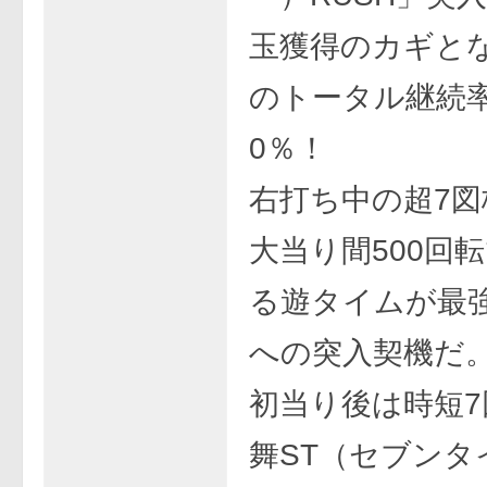
玉獲得のカギと
のトータル継続率
0％！
右打ち中の超7図
大当り間500回
る遊タイムが最強
への突入契機だ
初当り後は時短7
舞ST（セブンタ