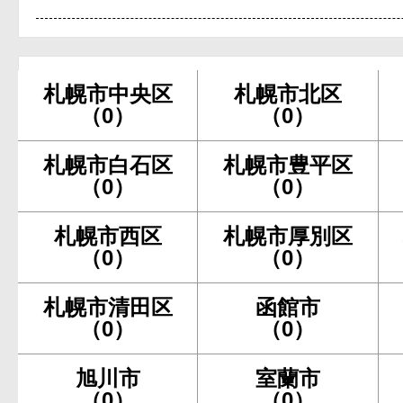
札幌市中央区
札幌市北区
（0）
（0）
札幌市白石区
札幌市豊平区
（0）
（0）
札幌市西区
札幌市厚別区
（0）
（0）
札幌市清田区
函館市
（0）
（0）
旭川市
室蘭市
（0）
（0）