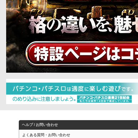
ヘルプ / お問い合わせ
よくある質問・お問い合わせ