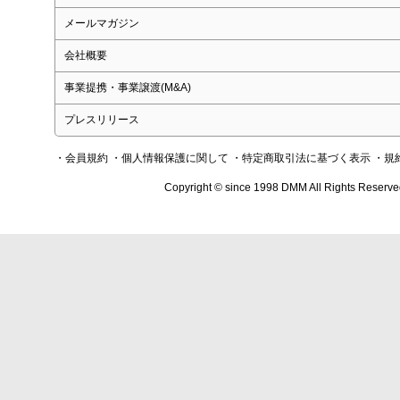
メールマガジン
会社概要
事業提携・事業譲渡(M&A)
プレスリリース
・会員規約
・個人情報保護に関して
・特定商取引法に基づく表示
・規
Copyright © since 1998 DMM All Rights Reserve