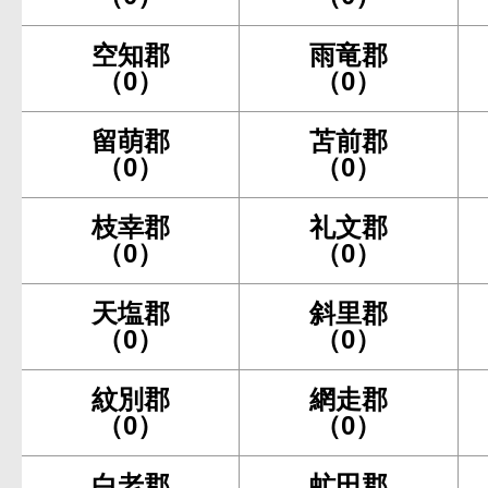
空知郡
雨竜郡
（0）
（0）
留萌郡
苫前郡
（0）
（0）
枝幸郡
礼文郡
（0）
（0）
天塩郡
斜里郡
（0）
（0）
紋別郡
網走郡
（0）
（0）
白老郡
虻田郡