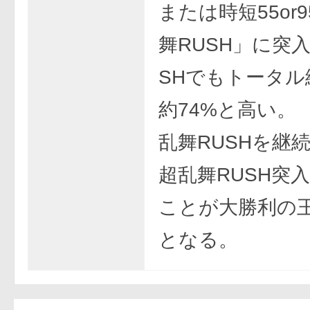
または時短55or
舞RUSH」に突
SHでもトータル
約74%と高い。
乱舞RUSHを継
超乱舞RUSH突
ことが大勝利の
となる。