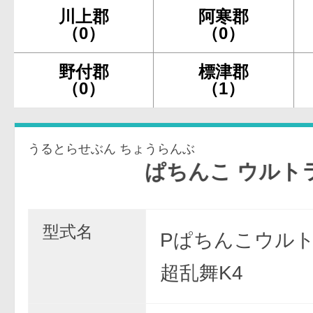
川上郡
阿寒郡
（0）
（0）
野付郡
標津郡
（0）
（1）
うるとらせぶん ちょうらんぶ
ぱちんこ ウルトラセブン 
型式名
Pぱちんこウル
超乱舞K4