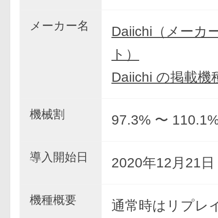
メーカー名
Daiichi（メー
ト）
Daiichi の掲載
機械割
97.3% 〜 110.1
導入開始日
2020年12月21
機種概要
通常時はリプレ