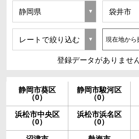
現在地から
登録データがありませ
静岡市葵区
静岡市駿河区
（0）
（0）
浜松市中央区
浜松市浜名区
（0）
（0）
沼津市
熱海市