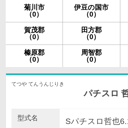
菊川市
伊豆の国市
（0）
（0）
賀茂郡
田方郡
（0）
（0）
榛原郡
周智郡
（0）
（0）
てつや てんうんじりき
パチスロ 哲也 
型式名
Sパチスロ哲也6.1