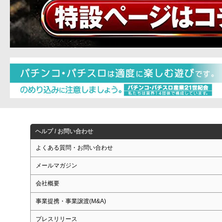
ヘルプ / お問い合わせ
よくある質問・お問い合わせ
メールマガジン
会社概要
事業提携・事業譲渡(M&A)
プレスリリース