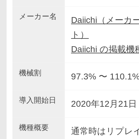
メーカー名
Daiichi（メー
ト）
Daiichi の掲載
機械割
97.3% 〜 110.1
導入開始日
2020年12月21
機種概要
通常時はリプレ