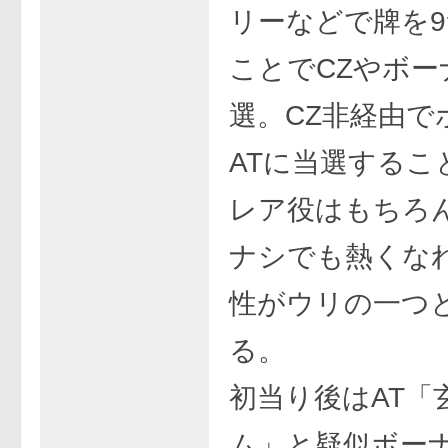
リーなどで牌を
ことでCZやボー
選。CZ非経由で
ATに当選するこ
レア役はもちろ
ナシでも熱くな
性がウリの一つ
る。
初当り後はAT「
ム」と疑似ボー