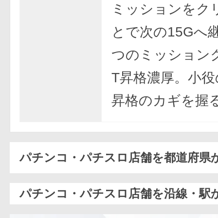
ミッションをク
とで次の15Gへ
つのミッション
T昇格濃厚。小
昇格のカギを握
パチンコ・パチスロ店舗を都道府県
パチンコ・パチスロ店舗を沿線・駅