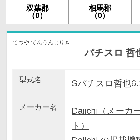
双葉郡
相馬郡
（0）
（0）
てつや てんうんじりき
パチスロ 哲也 ー
型式名
Sパチスロ哲也6.1
メーカー名
Daiichi（メー
ト）