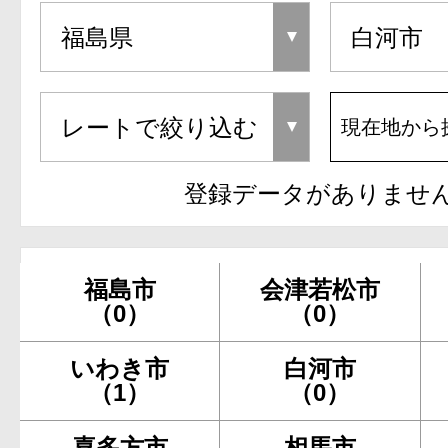
現在地から
登録データがありませ
福島市
会津若松市
（0）
（0）
いわき市
白河市
（1）
（0）
喜多方市
相馬市