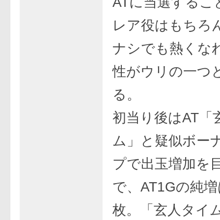
ATに当選するこ
レア役はもちろ
ナシでも熱くな
性がウリの一つ
る。
初当り後はAT「
ム」と疑似ボー
プで出玉増加を
で、AT1Gの純増
枚。「玄人タイ