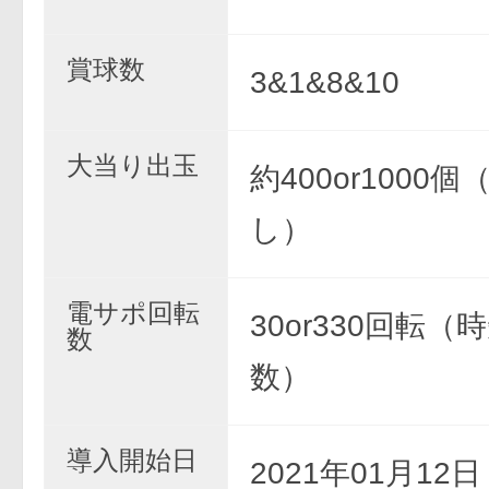
賞球数
3&1&8&10
大当り出玉
約400or1000
し）
電サポ回転
30or330回転（
数
数）
導入開始日
2021年01月12