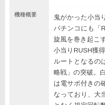
機種概要
鬼がかった小当り
パチンコにも「R
旋風を巻き起こす
小当りRUSH獲
ルートとなるの
略戦」の突破。
は電サポ付きの
なっており、大