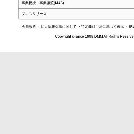
事業提携・事業譲渡(M&A)
プレスリリース
・会員規約
・個人情報保護に関して
・特定商取引法に基づく表示
・規
Copyright © since 1998 DMM All Rights Reserve