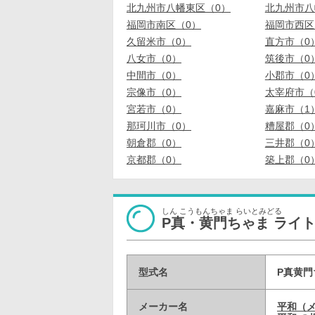
北九州市八幡東区（0）
北九州市八
福岡市南区（0）
福岡市西区
久留米市（0）
直方市（0
八女市（0）
筑後市（0
中間市（0）
小郡市（0
宗像市（0）
太宰府市（
宮若市（0）
嘉麻市（1
那珂川市（0）
糟屋郡（0
朝倉郡（0）
三井郡（0
京都郡（0）
築上郡（0
しん こうもんちゃま らいとみどる
P真・黄門ちゃま ライ
型式名
P真黄門
メーカー名
平和（