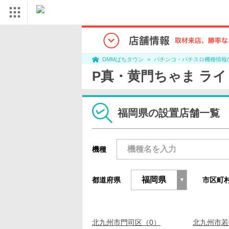
パチンコ・パチスロ機種情報
DMMぱちタウン
P真・黄門ちゃま ラ
福岡県の設置店舗一覧
機種
都道府県
市区町
北九州市門司区（0）
北九州市若