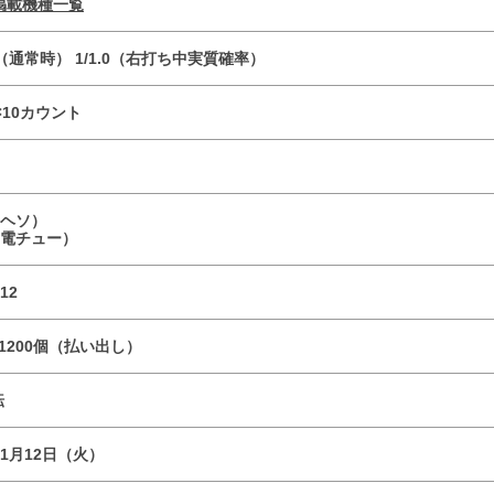
掲載機種一覧
.8（通常時） 1/1.0（右打ち中実質確率）
R×10カウント
（ヘソ）
%（電チュー）
12
r1200個（払い出し）
転
01月12日（火）