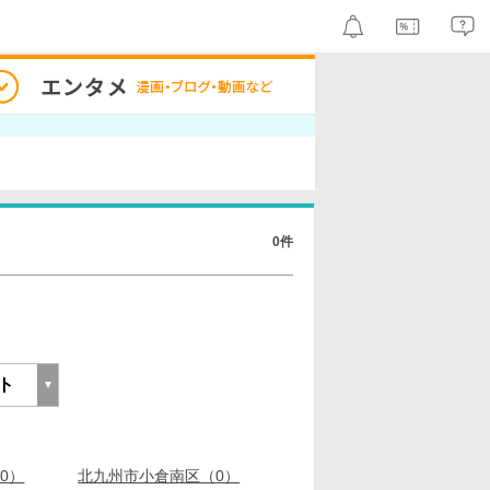
0件
0）
北九州市小倉南区（0）