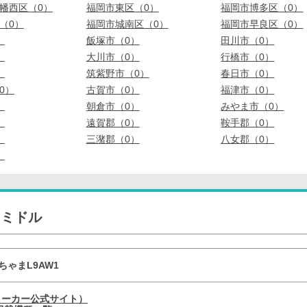
幡西区（0）
福岡市東区（0）
福岡市博多区（0）
（0）
福岡市城南区（0）
福岡市早良区（0）
）
飯塚市（0）
田川市（0）
）
大川市（0）
行橋市（0）
）
筑紫野市（0）
春日市（0）
0）
古賀市（0）
福津市（0）
）
朝倉市（0）
みやま市（0）
）
遠賀郡（0）
鞍手郡（0）
）
三潴郡（0）
八女郡（0）
）
トミドル
ちゃまL9AW1
メーカー公式サイト）