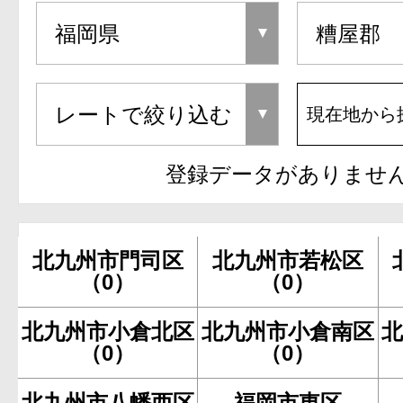
現在地から
登録データがありませ
北九州市門司区
北九州市若松区
（0）
（0）
北九州市小倉北区
北九州市小倉南区
（0）
（0）
北九州市八幡西区
福岡市東区