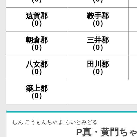
遠賀郡
鞍手郡
（0）
（0）
朝倉郡
三井郡
（0）
（0）
八女郡
田川郡
（0）
（0）
築上郡
（0）
しん こうもんちゃま らいとみどる
P真・黄門ちゃま ラ