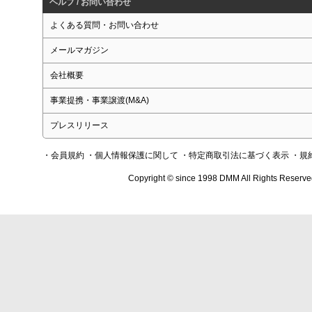
ヘルプ / お問い合わせ
よくある質問・お問い合わせ
メールマガジン
会社概要
事業提携・事業譲渡(M&A)
プレスリリース
・会員規約
・個人情報保護に関して
・特定商取引法に基づく表示
・規
Copyright © since 1998 DMM All Rights Reserve